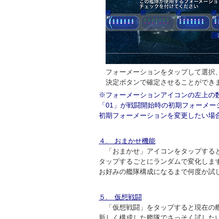
フォーメーションをタップして選択、
決定ボタンで確定させることができ
※フォーメーションアイコンの左上の
「01」が戦闘開始時の初期フォーメー
初期フォーメーションを変更したい場
４. おまかせ機能
「おまかせ」アイコンをタップすると
タップするごとにランダムで変化しま
お好みの艦隊構成になるまで何度か試
５. 仮想戦闘
「仮想戦闘」をタップすると現在の艦
新しく構成した艦隊でさっそく試した