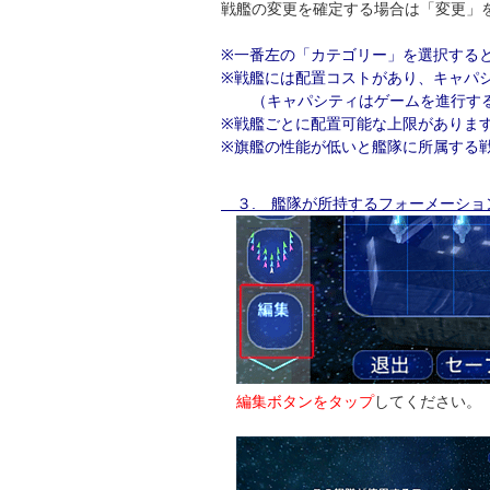
戦艦の変更を確定する場合は「変更」
※一番左の「カテゴリー」を選択する
※戦艦には配置コストがあり、キャパ
（キャパシティはゲームを進行する
※戦艦ごとに配置可能な上限がありま
※旗艦の性能が低いと艦隊に所属する
３. 艦隊が所持するフォーメーショ
編集ボタンをタップ
してください。